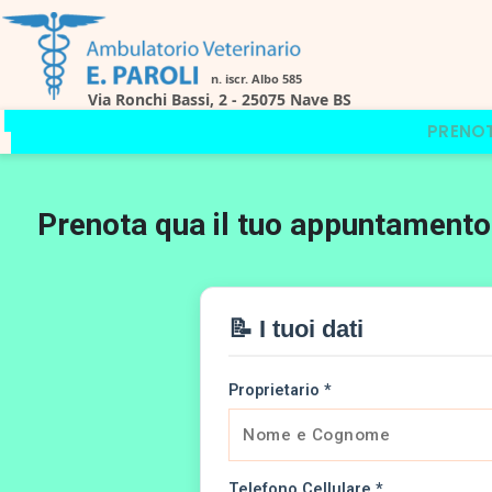
Skip
to
content
PRENO
Prenota qua il tuo appuntamento
📝 I tuoi dati
Proprietario *
Telefono Cellulare *