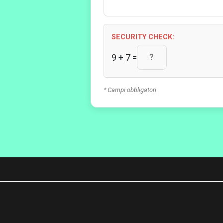
SECURITY CHECK:
9 + 7 =
* Campi obbligatori