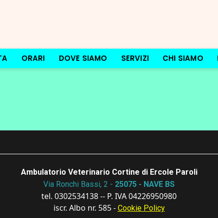
TA
ORARI
DOVE SIAMO
SERVIZI
CHI SIAMO
Ambulatorio Veterinario Cortine di Ercole Paroli
Via Ronchi Bassi, 2 -
25075 - NAVE BS
tel. 0302534138 -- P. IVA 04226950980
iscr. Albo nr. 585 -
Cookie Policy