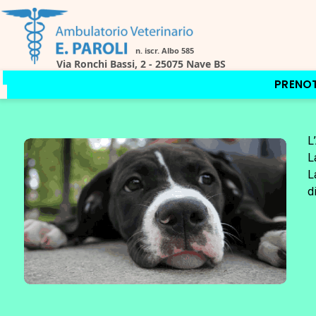
PRENO
L
L
L
d